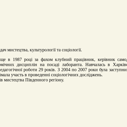
ач мистецтва, культурології та соціології.
ище в 1987 році за фахом клубний працівник, керівник самод
мічних дисциплін на посаді лаборанта. Навчалась в Харківсь
едагогічної роботи 29 років. З 2004 по 2007 роки була заступн
ймала участь в проведенні соціологічних досліджень.
ів мистецтва Південного регіону.