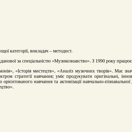
щої категорії, викладач – методист.
данової за спеціальністю «Музикознавство». З 1990 року працює
монія», «Історія мистецтв», «Аналіз музичних творів». Має зн
ром стратегії навчання; уміє продукувати оригінальні, іннов
орієнтованого навчання та активізації навчально-пізнавальної д
ецтво».