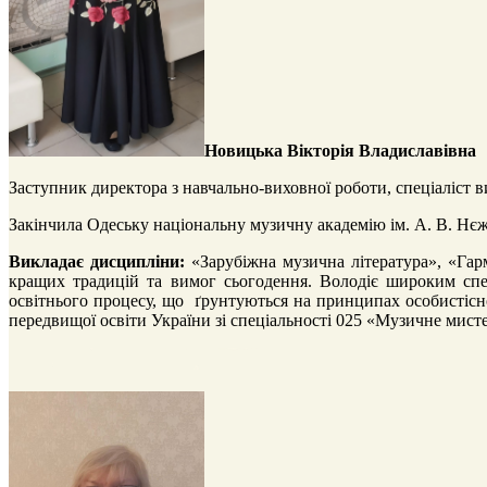
Новицька Вікторія Владиславівна
Заступник директора з навчально-виховної роботи, спеціаліст ви
Закінчила Одеську національну музичну академію ім. А. В. Нєж
Викладає дисципліни:
«Зарубіжна музична література», «Гар
кращих традицій та вимог сьогодення. Володіє широким спект
освітнього процесу, що ґрунтуються на принципах особистісно 
передвищої освіти України зі спеціальності 025 «Музичне мист