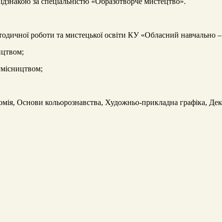
відзнакою за спеціальністю «Образотворче мистецтво».
етодичної роботи та мистецької освіти КУ «Обласний навчально 
ицтвом;
умісництвом;
мія, Основи кольорознавства, Художньо-прикладна графіка, Дек