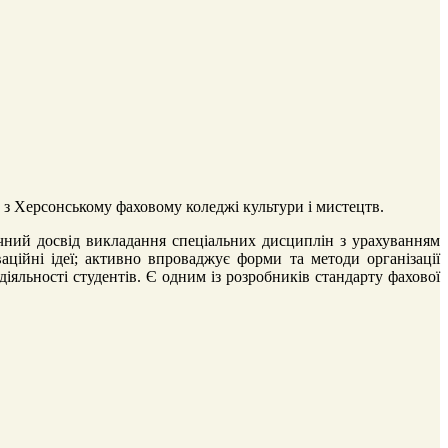
 з Херсонському фаховому коледжі культури і мистецтв.
ачний досвід викладання спеціальних дисциплін з урахуванням
аційні ідеї; активно впроваджує форми та методи організації
іяльності студентів. Є одним із розробників стандарту фахової