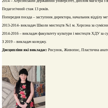
2014 – Херсонський державний універсітет, диплом магістра з 
Педагогічний стаж 13 років.
Попередня посада – заступник директора, начальник відділу м
2013-2014- викладач Школи мистецтв №1 м. Херсона за сумісн
2014-2016 – викладач факультету культури і мистецтв ХДУ за с
З 2019 – викладач коледжу.
Дисципліни які викладає:
Рисунок, Живопис, Пластична анато