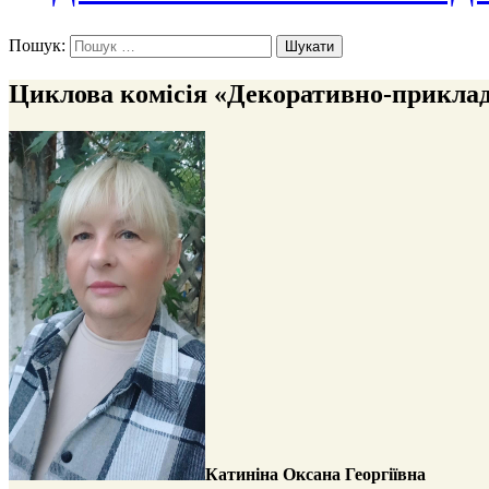
Пошук:
Циклова комісія «Декоративно-прикла
Катиніна Оксана Георгіївна