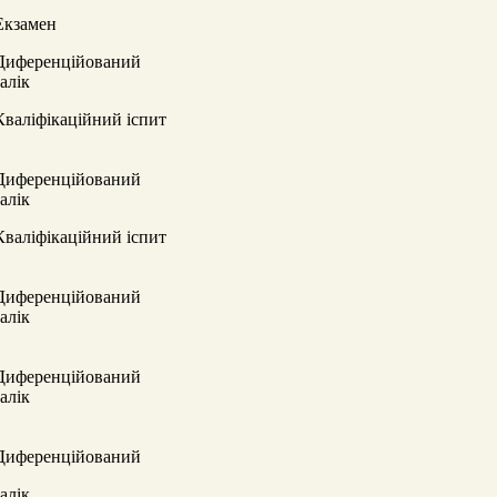
Екзамен
Диференційований
залік
Кваліфікаційний іспит
Диференційований
залік
Кваліфікаційний іспит
Диференційований
залік
Диференційований
залік
Диференційований
залік