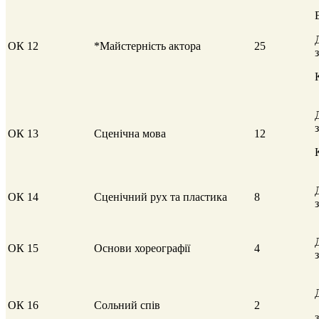
ОК 12
*Майстерність актора
25
ОК 13
Сценічна мова
12
ОК 14
Сценічний рух та пластика
8
ОК 15
Основи хореографії
4
ОК 16
Сольний спів
2