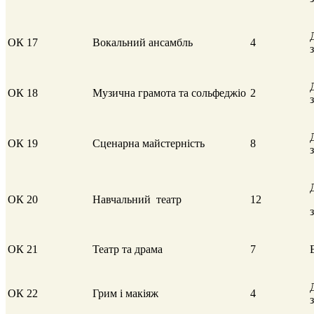
ОК 17
Вокальний ансамбль
4
ОК 18
Музична грамота та сольфеджіо
2
ОК 19
Сценарна майстерність
8
ОК 20
Навчальний театр
12
ОК 21
Театр та драма
7
ОК 22
Грим і макіяж
4