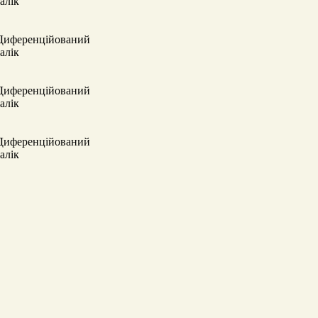
залік
Диференційований
залік
Диференційований
залік
Диференційований
залік