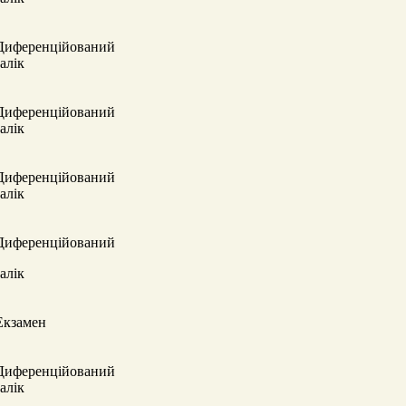
Диференційований
залік
Диференційований
залік
Диференційований
залік
Диференційований
залік
Екзамен
Диференційований
залік