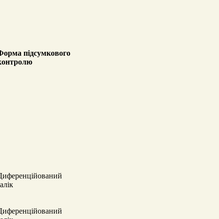
Форма
підсумкового
контролю
Диференційований
залік
Диференційований