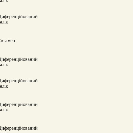
залік
Диференційований
залік
Екзамен
Диференційований
залік
Диференційований
залік
Диференційований
залік
Диференційований