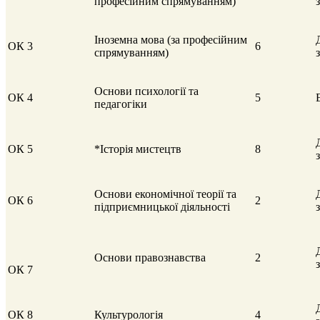
професійним спрямуванням)
Іноземна мова (за професійним
ОК 3
6
спрямуванням)
Основи психології та
ОК 4
5
педагогіки
ОК 5
*Історія мистецтв
8
Основи економічної теорії та
ОК 6
2
підприємницької діяльності
Основи правознавства
2
ОК 7
ОК 8
Культурологія
4