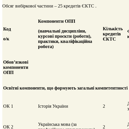
Обсяг вибіркової частини – 25 кредитів ЄКТС .
Компоненти
ОПП
Кількість
Код
(навчальні дисципліни,
кредитів
курсові
проєкти (роботи),
о/к
ЄКТС
практики,
кваліфікаційна
робота)
Обов’язкові
компоненти
ОПП
Освітні
компоненти,
що формують загальні компетентності
ОК 1
Історія України
2
Українська мова (за
ОК 2
2