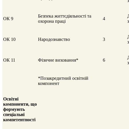
Безпека життєдіяльності та
ОК 9
4
охорона праці
ОК 10
Народознавство
3
ОК 11
Фізичне виховання*
6
*Позакредитний освітній
компонент
Освітні
компоненти,
що
формують
спеціальні
компетентності